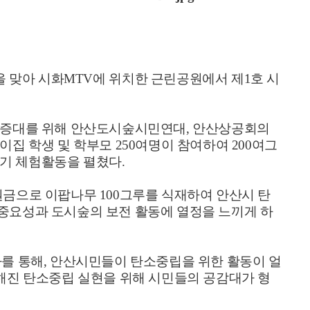
을 맞아 시화
MTV
에 위치한 근린공원에서 제
1
호 시
원 증대를 위해 안산도시숲시민연대
,
안산상공회의
이집 학생 및 학부모
250
여명이 참여하여
200
여그
꾸기 체험활동을 펼쳤다
.
원금으로 이팝나무
100
그루를 식재하여 안산시 탄
중요성과 도시숲의 보전 활동에 열정을 느끼게 하
사를 통해
,
안산시민들이 탄소중립을 위한 활동이 얼
해진 탄소중립 실현을 위해 시민들의 공감대가 형