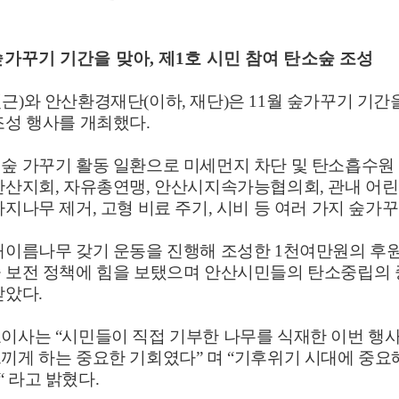
숲가꾸기 기간을 맞아
,
제
1
호 시민 참여 탄소숲 조성
민근
)
와 안산환경재단
(
이하
,
재단
)
은
11
월 숲가꾸기 기간
조성 행사를 개최했다
.
시숲 가꾸기 활동 일환으로 미세먼지 차단 및 탄소흡수
안산지회
,
자유총연맹
,
안산시지속가능협의회
,
관내 어린
가지나무 제거
,
고형 비료 주기
,
시비 등 여러 가지 숲가
내이름나무 갖기 운동을 진행해 조성한
1
천여만원의 후
 보전 정책에 힘을 보탰으며 안산시민들의 탄소중립의 
받았다
.
표이사는
“
시민들이 직접 기부한 나무를 식재한 이번 행
느끼게 하는 중요한 기회였다
”
며
“
기후위기 시대에 중요
“
라고 밝혔다
.