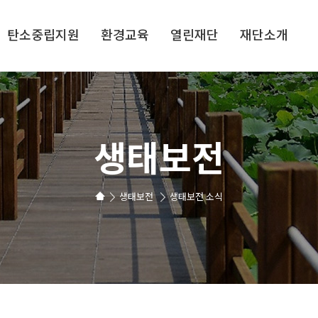
탄소중립지원
환경교육
열린재단
재단소개
생태보전
생태보전
생태보전 소식