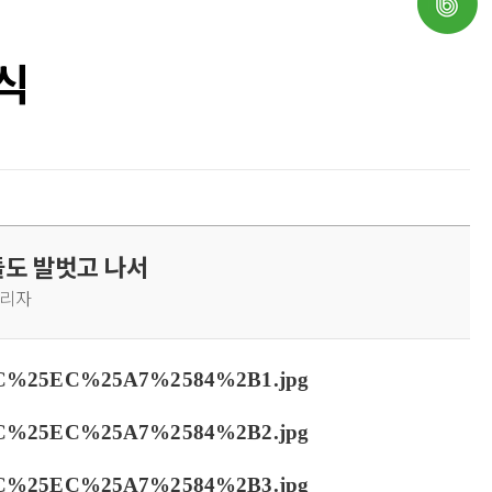
식
들도 발벗고 나서
 관리자