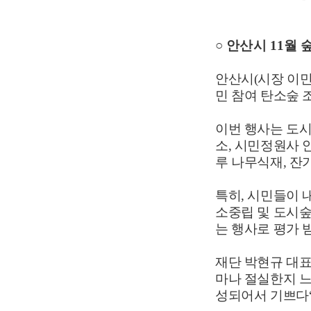
○
안산시
11
월 
안산시
(
시장 이
민 참여 탄소숲 
이번 행사는 도
소
,
시민정원사 
루 나무식재
,
잔
특히
,
시민들이 
소중립 및 도시숲
는 행사로 평가 
재단 박현규 대
마나 절실한지 
성되어서 기쁘다